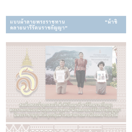
แบบผ้าลายพระราชทาน⠀⠀⠀⠀⠀⠀⠀⠀⠀⠀ “ผ้าขิ
ดลายนารีรัตนราชกัญญา”