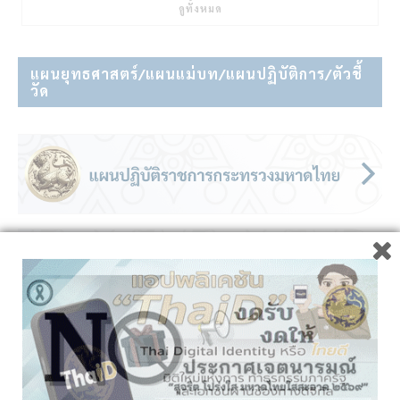
ดูทั้งหมด
แผนยุทธศาสตร์/แผนแม่บท/แผนปฏิบัติการ/ตัวชี้
วัด