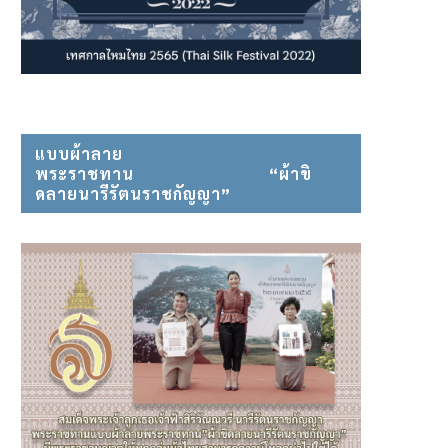
แบบผ้าลาย
พระราชทาน⠀⠀⠀⠀⠀⠀⠀⠀⠀⠀ “ผ้าขิ
ดลายนารีรัตนราชกัญญา”