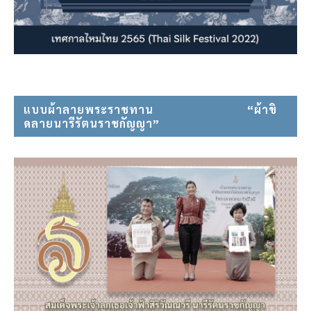
แบบผ้าลายพระราชทาน⠀⠀⠀⠀⠀⠀⠀⠀⠀⠀ “ผ้าขิ
ดลายนารีรัตนราชกัญญา”