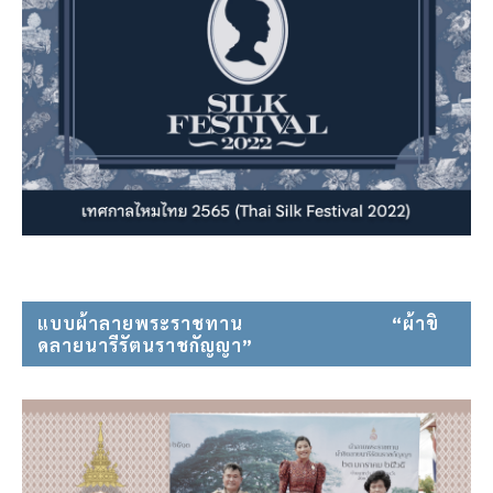
แบบผ้าลายพระราชทาน⠀⠀⠀⠀⠀⠀⠀⠀⠀⠀ “ผ้าขิ
ดลายนารีรัตนราชกัญญา”