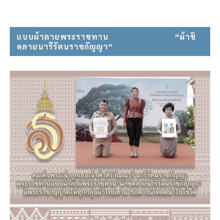
แบบผ้าลายพระราชทาน⠀⠀⠀⠀⠀⠀⠀⠀⠀⠀ “ผ้าขิ
ดลายนารีรัตนราชกัญญา”