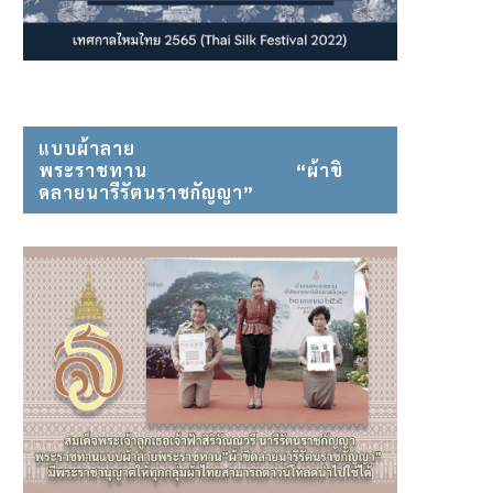
แบบผ้าลาย
พระราชทาน⠀⠀⠀⠀⠀⠀⠀⠀⠀⠀ “ผ้าขิ
ดลายนารีรัตนราชกัญญา”