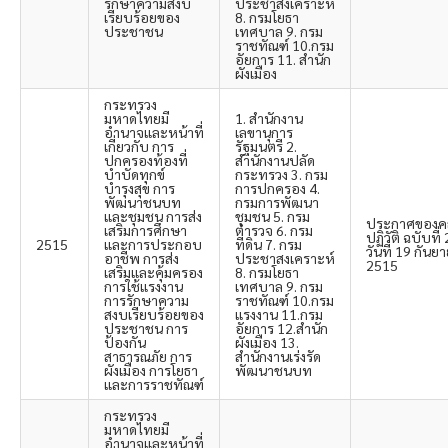
รักษาความสงบ
ประชาสงเคราะห์
เรียบร้อยของ
8. กรมโยธา
ประชาชน
เทศบาล 9. กรม
ราชทัณฑ์ 10.กรม
อัยการ 11. สำนัก
ผังเมือง
กระทรวง
มหาดไทยมี
1. สำนักงาน
อำนาจและหน้าที่
เลขานุการ
เกี่ยวกับ การ
รัฐมนตรี 2.
ปกครองท้องที่
สำนักงานปลัด
บำบัดทุกข์
กระทรวง 3. กรม
บำรุงสุข การ
การปกครอง 4.
พัฒนาชนบท
กรมการพัฒนา
และชุมชน การส่ง
ชุมชน 5. กรม
ประกาศของ
เสริมการศึกษา
ตำรวจ 6. กรม
ปฏิวัติ ฉบับที่
2515
และการประกอบ
ที่ดิน 7. กรม
วันที่ 19 กันย
อาชีพ การส่ง
ประชาสงเคราะห์
2515
เสริมและคุ้มครอง
8. กรมโยธา
การใช้แรงงาน
เทศบาล 9. กรม
การรักษาความ
ราชทัณฑ์ 10.กรม
สงบเรียบร้อยของ
แรงงาน 11.กรม
ประชาชน การ
อัยการ 12.สำนัก
ป้องกัน
ผังเมือง 13.
สาธารณภัย การ
สำนักงานเร่งรัด
ผังเมือง การโยธา
พัฒนาชนบท
และการราชทัณฑ์
กระทรวง
มหาดไทยมี
อำนาจและหน้าที่