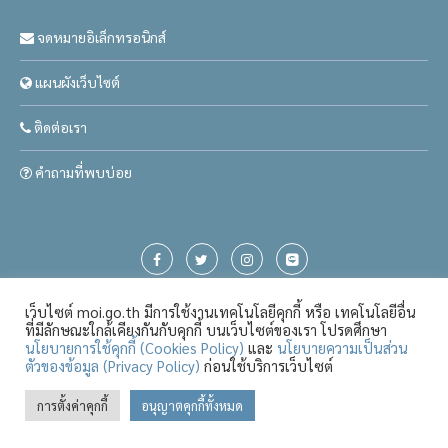
จดหมายอิเล็กทรอนิกส์
แผนผังเว็บไซต์
ติดต่อเรา
คำถามที่พบบ่อย
เว็บไซต์ moi.go.th มีการใช้งานเทคโนโลยีคุกกี้ หรือ เทคโนโลยีอื่น
ที่มีลักษณะใกล้เคียงกันกับคุกกี้ บนเว็บไซต์ของเรา โปรดศึกษา
นโยบายการใช้คุกกี้ (Cookies Policy)
และ
นโยบายความเป็นส่วน
ตัวของข้อมูล (Privacy Policy)
ก่อนใช้บริการเว็บไซต์
Page: 12605
การตั้งค่าคุกกี้
อนุญาตคุกกี้ทั้งหมด
Visitor: 3396696