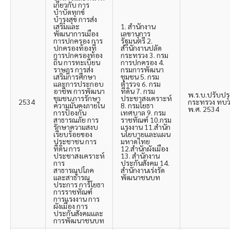
เกี่ยวกับ การ
บำบัดทุกข์
บำรุงสุข การส่ง
เสริมและ
1. สำนักงาน
พัฒนาการเมือง
เลขานุการ
การปกครอง การ
รัฐมนตรี 2.
ปกครองท้องที่
สำนักงานปลัด
การปกครองท้อง
กระทรวง 3. กรม
ถิ่น การทะเบียน
การปกครอง 4.
ราษฎร การส่ง
กรมการพัฒนา
เสริมการศึกษา
ชุมชน 5. กรม
และการประกอบ
ตำรวจ 6. กรม
อาชีพ การพัฒนา
ที่ดิน 7. กรม
พ.ร.บ.ปรับปรุ
ชุมชน การรักษา
ประชาสงเคราะห์
2534
กระทรวง ทบว
ความมั่นคงภายใน
8. กรมโยธา
พ.ศ. 2534
การป้องกัน
เทศบาล 9. กรม
สาธารณภัย การ
ราชทัณฑ์ 10.กรม
รักษาความสงบ
แรงงาน 11.สำนัก
เรียบร้อยของ
นโยบายและแผน
ประชาชน การ
มหาดไทย
ที่ดิน การ
12.สำนักผังเมือง
ประชาสงเคราะห์
13. สำนักงาน
การ
ประกันสังคม 14.
สาธารณูปโภค
สำนักงานเร่งรัด
และสาธารณู
พัฒนาชนบท
ประการ การโยธา
การราชทัณฑ์
การแรงงาน การ
ผังเมือง การ
ประกันสังคมและ
การพัฒนาชนบท