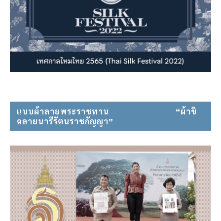
แบบผ้าลายพระราชทาน⠀⠀⠀⠀⠀⠀⠀⠀⠀⠀ “ผ้าขิ
ดลายนารีรัตนราชกัญญา”