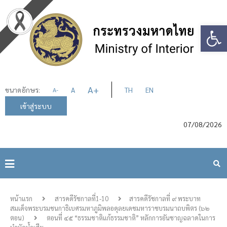
Op
A
+
ขนาดอักษร:
A
TH
EN
A
-
เข้าสู่ระบบ
07/08/2026
หน้าแรก
สารคดีรัชกาลที่1-10
สารคดีรัชกาลที่ ๙ พระบาท
สมเด็จพระบรมชนกาธิเบศรมหาภูมิพลอดุลยเดชมหาราชบรมนาถบพิตร (๖๒
ตอน)
ตอนที่ ๔๕ “ธรรมชาติแก้ธรรมชาติ” หลักการอันชาญฉลาดในการ