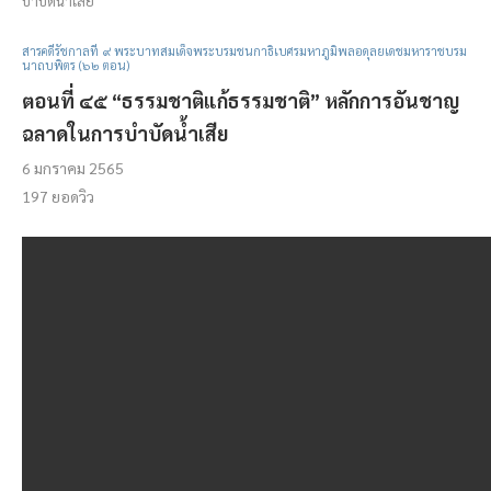
บำบัดน้ำเสีย
สารคดีรัชกาลที่ ๙ พระบาทสมเด็จพระบรมชนกาธิเบศรมหาภูมิพลอดุลยเดชมหาราชบรม
นาถบพิตร (๖๒ ตอน)
ตอนที่ ๔๕ “ธรรมชาติแก้ธรรมชาติ” หลักการอันชาญ
ฉลาดในการบำบัดน้ำเสีย
6 มกราคม 2565
197
ยอดวิว