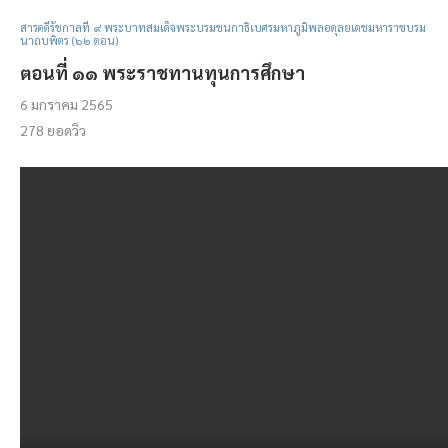
สารคดีรัชกาลที่ ๙ พระบาทสมเด็จพระบรมชนกาธิเบศรมหาภูมิพลอดุลยเดชมหาราชบรม
นาถบพิตร (๖๒ ตอน)
ตอนที่ ๑๑ พระราชทานทุนการศึกษา
6 มกราคม 2565
278
ยอดวิว