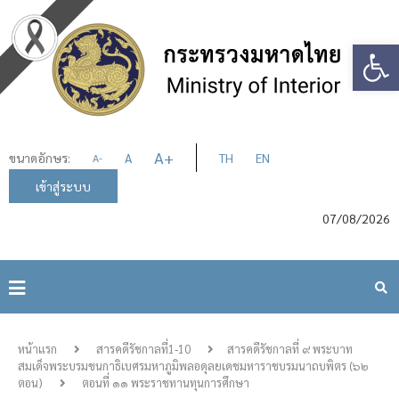
Op
A
+
ขนาดอักษร:
A
TH
EN
A
-
เข้าสู่ระบบ
07/08/2026
หน้าแรก
สารคดีรัชกาลที่1-10
สารคดีรัชกาลที่ ๙ พระบาท
สมเด็จพระบรมชนกาธิเบศรมหาภูมิพลอดุลยเดชมหาราชบรมนาถบพิตร (๖๒
ตอน)
ตอนที่ ๑๑ พระราชทานทุนการศึกษา