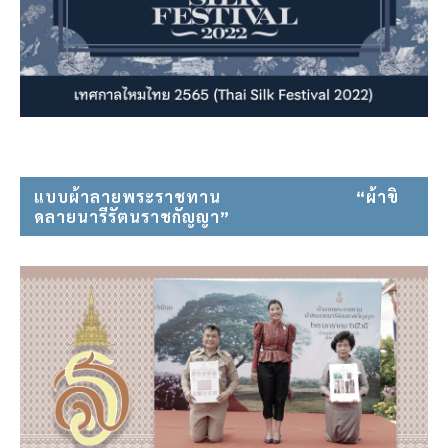
แบบผ้าลายพระราชทาน⠀⠀⠀⠀⠀⠀⠀⠀⠀⠀ “ผ้าขิ
ดลายนารีรัตนราชกัญญา”