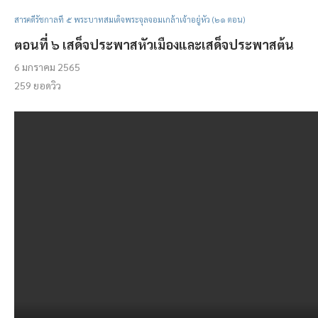
สารคดีรัชกาลที่ ๕ พระบาทสมเด็จพระจุลจอมเกล้าเจ้าอยู่หัว (๒๑ ตอน)
ตอนที่ ๖ เสด็จประพาสหัวเมืองและเสด็จประพาสต้น
6 มกราคม 2565
259
ยอดวิว