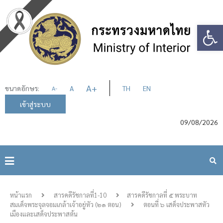
Op
A
+
ขนาดอักษร:
A
TH
EN
A
-
เข้าสู่ระบบ
09/08/2026
หน้าแรก
สารคดีรัชกาลที่1-10
สารคดีรัชกาลที่ ๕ พระบาท
สมเด็จพระจุลจอมเกล้าเจ้าอยู่หัว (๒๑ ตอน)
ตอนที่ ๖ เสด็จประพาสหัว
เมืองและเสด็จประพาสต้น