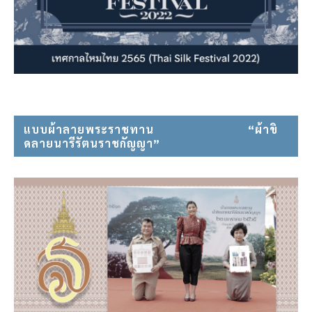
แบบผ้าลายพระราชทาน⠀⠀⠀⠀⠀⠀⠀⠀⠀⠀ “ผ้าขิ
ดลายนารีรัตนราชกัญญา”