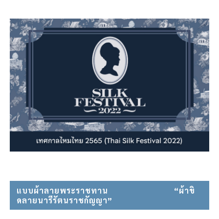
แบบผ้าลายพระราชทาน⠀⠀⠀⠀⠀⠀⠀⠀⠀⠀ “ผ้าขิ
ดลายนารีรัตนราชกัญญา”